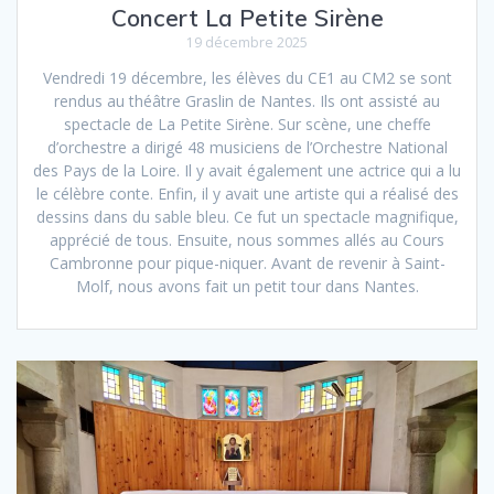
Concert La Petite Sirène
19 décembre 2025
Vendredi 19 décembre, les élèves du CE1 au CM2 se sont
rendus au théâtre Graslin de Nantes. Ils ont assisté au
spectacle de La Petite Sirène. Sur scène, une cheffe
d’orchestre a dirigé 48 musiciens de l’Orchestre National
des Pays de la Loire. Il y avait également une actrice qui a lu
le célèbre conte. Enfin, il y avait une artiste qui a réalisé des
dessins dans du sable bleu. Ce fut un spectacle magnifique,
apprécié de tous. Ensuite, nous sommes allés au Cours
Cambronne pour pique-niquer. Avant de revenir à Saint-
Molf, nous avons fait un petit tour dans Nantes.