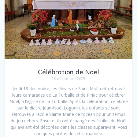
Célébration de Noël
18 décembre 2025
Jeudi 18 décembre, les élèves de Saint-Molf ont retrouvé
leurs camarades de La Turballe et de Piriac pour célébrer
Noël, à l’église de La Turballe. Après la célébration, célébrée
par le diacre Jean-Noël Logodin, les enfants se sont
retrouvés à l’école Sainte Marie de l’océan pour un temps
de jeu dehors. Ensuite, ils ont échangé des étoiles de Noël
qui avaient été décorées dans les classes auparavant. Voici
quelques photos de cette matinée.