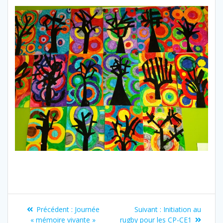
Navigation
Article
Article
Précédent :
Journée
Suivant :
Initiation au
précédent
suivant
« mémoire vivante »
rugby pour les CP-CE1