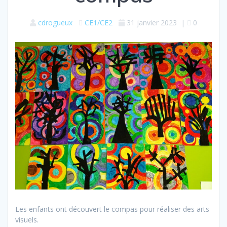
cdrogueux
CE1/CE2
31 janvier 2023
|
0
Les enfants ont découvert le compas pour réaliser des arts
visuels.