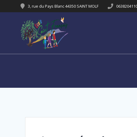
Passer
3, rue du Pays Blanc 44350 SAINT MOLF
063820411
au
contenu