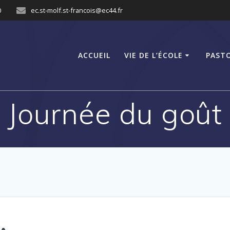
0
ec.st-molf.st-francois@ec44.fr
ACCUEIL
VIE DE L’ÉCOLE
PAST
Journée du goût