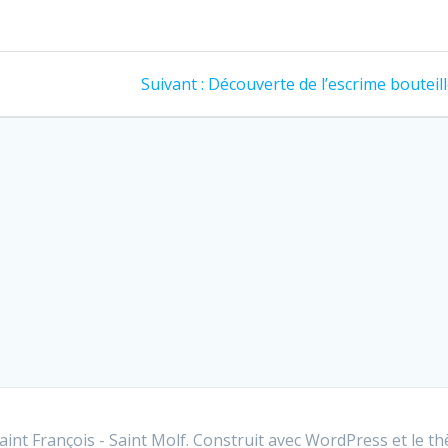
Article
Suivant :
Découverte de l’escrime bouteil
suivant
:
int François - Saint Molf. Construit avec WordPress et le
th