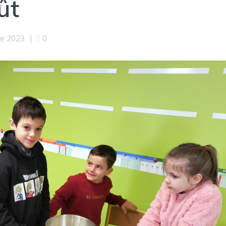
ût
e 2023
|
0