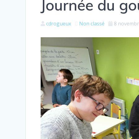
Journée du go
cdrogueux
Non classé
8 novembr