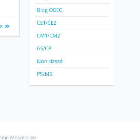
Blog OGEC
CE1/CE2
le
CM1/CM2
GS/CP
Non classé
PS/MS
ème Mesmerize