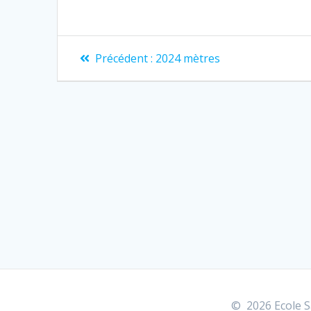
Navigation
Article
Précédent :
2024 mètres
précédent
de
:
l’article
© 2026 Ecole Sa