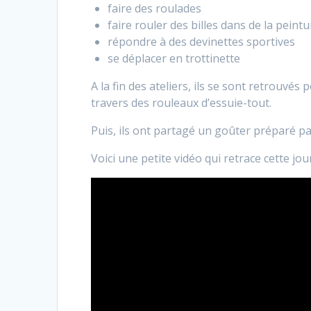
faire des roulades
faire rouler des billes dans de la peintu
répondre à des devinettes sportives
se déplacer en trottinette
A la fin des ateliers, ils se sont retrouvés 
travers des rouleaux d’essuie-tout.
Puis, ils ont partagé un goûter préparé pa
Voici une petite vidéo qui retrace cette jou
Lecteur
vidéo