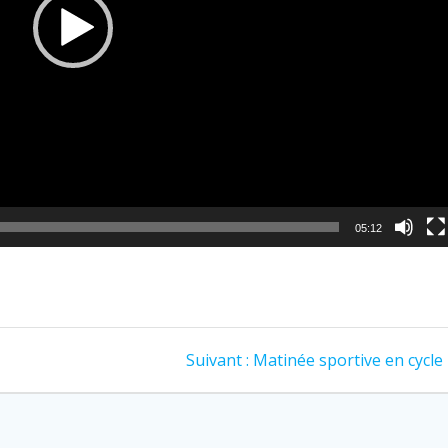
05:12
Article
Suivant :
Matinée sportive en cycle
suivant
: