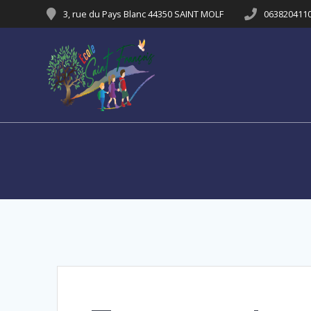
Passer
3, rue du Pays Blanc 44350 SAINT MOLF
063820411
au
contenu