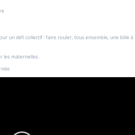
re
pour un défi collectif : faire rouler, tous ensemble, une bille à
r les maternelles.
rnée.