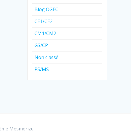
Blog OGEC
CE1/CE2
CM1/CM2
GS/CP
Non classé
PS/MS
ème Mesmerize