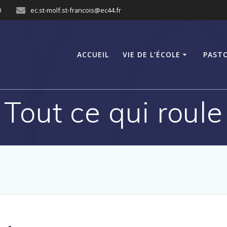
0
ec.st-molf.st-francois@ec44.fr
ACCUEIL
VIE DE L’ÉCOLE
PAST
Tout ce qui roule