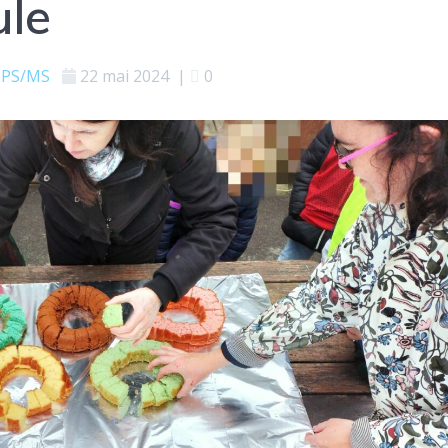
ule
PS/MS
22 mai 2024
|
0