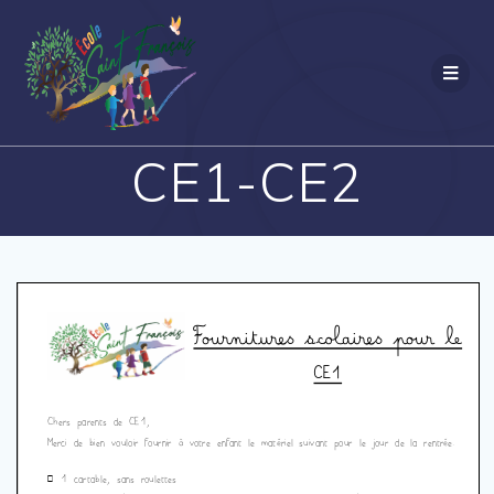
Passer
au
contenu
CE1-CE2