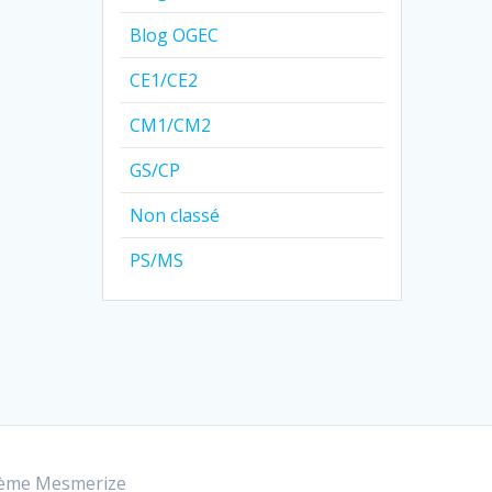
Blog OGEC
CE1/CE2
CM1/CM2
GS/CP
Non classé
PS/MS
ème Mesmerize