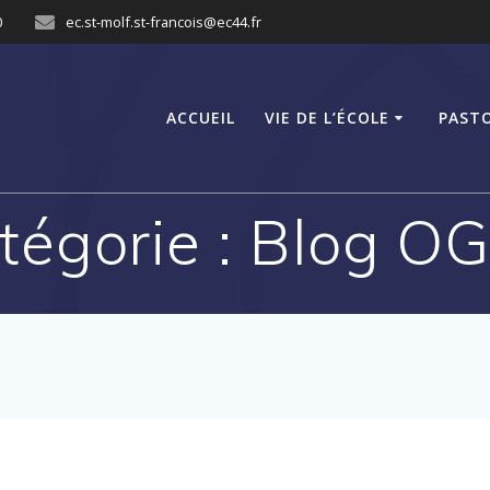
0
ec.st-molf.st-francois@ec44.fr
ACCUEIL
VIE DE L’ÉCOLE
PAST
tégorie :
Blog O