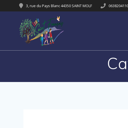
Passer
3, rue du Pays Blanc 44350 SAINT MOLF
063820411
au
contenu
Ca