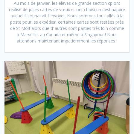
Au mois de janvier, les élèves de grande section cp ont
réalisé de jolies cartes de vœux et ont choisi un destinataire
auquel il souhaitait l’envoyer. Nous sommes tous allés à la
poste pour les expédier, certaines cartes sont restées près
de St Molf alors que d’ autres sont parties très loin comme
à Marseille, au Canada et même à Singapour ! Nous
attendons maintenant impatiemment les réponses !