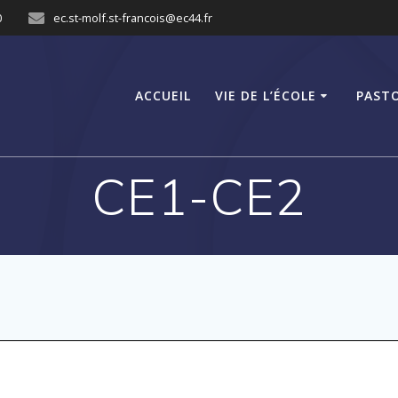
0
ec.st-molf.st-francois@ec44.fr
ACCUEIL
VIE DE L’ÉCOLE
PAST
CE1-CE2