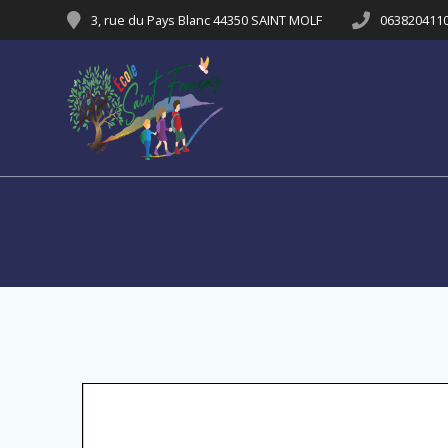
Passer
3, rue du Pays Blanc 44350 SAINT MOLF
063820411
au
contenu