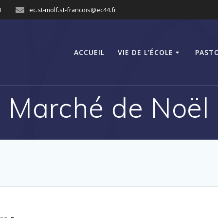
0
ec.st-molf.st-francois@ec44.fr
ACCUEIL
VIE DE L’ÉCOLE
PAST
Marché de Noël