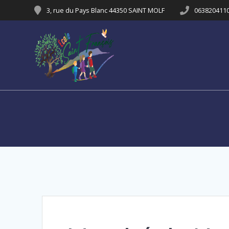
Passer
3, rue du Pays Blanc 44350 SAINT MOLF
063820411
au
contenu