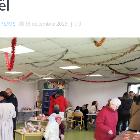
ël
PS/MS
18 décembre 2023
|
0