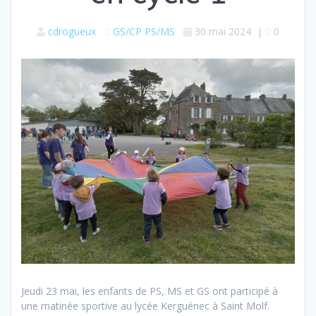
cdrogueux
GS/CP
PS/MS
30 mai 2024
|
0
Jeudi 23 mai, les enfants de PS, MS et GS ont participé à
une matinée sportive au lycée Kerguénec à Saint Molf.