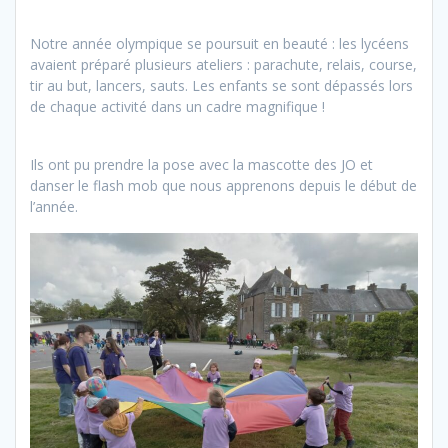
Notre année olympique se poursuit en beauté : les lycéens
avaient préparé plusieurs ateliers : parachute, relais, course,
tir au but, lancers, sauts. Les enfants se sont dépassés lors
de chaque activité dans un cadre magnifique !
Ils ont pu prendre la pose avec la mascotte des JO et
danser le flash mob que nous apprenons depuis le début de
l’année.