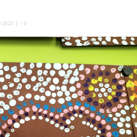
e 2023
|
0