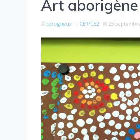
Art aborigène
cdrogueux
CE1/CE2
25 septembr