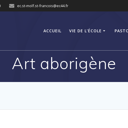
0
ec.st-molf.st-francois@ec44.fr
ACCUEIL
VIE DE L’ÉCOLE
PAST
Art aborigène