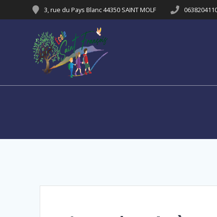
Passer
3, rue du Pays Blanc 44350 SAINT MOLF
063820411
au
contenu