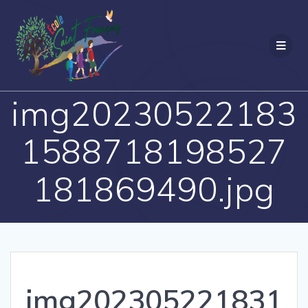
Passer
au
contenu
img20230522183
1588718198527
181869490.jpg
img202305221831