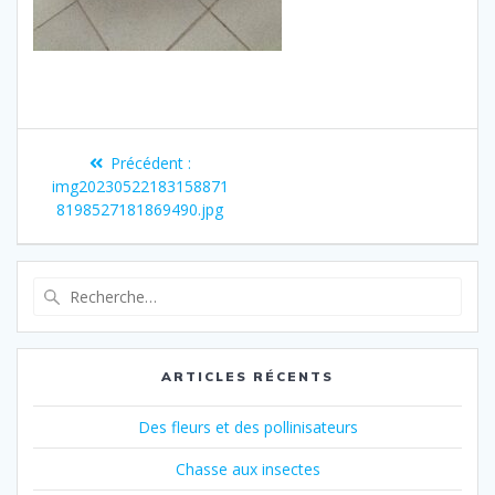
Navigation
Article
Précédent :
de
précédent
img20230522183158871
:
8198527181869490.jpg
l’article
Recherche
pour
:
ARTICLES RÉCENTS
Des fleurs et des pollinisateurs
Chasse aux insectes