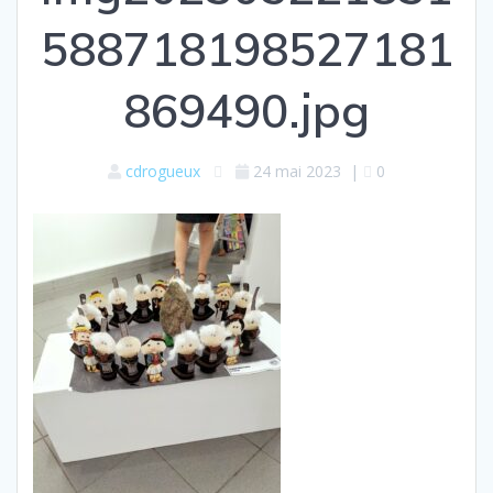
588718198527181
869490.jpg
cdrogueux
24 mai 2023
|
0