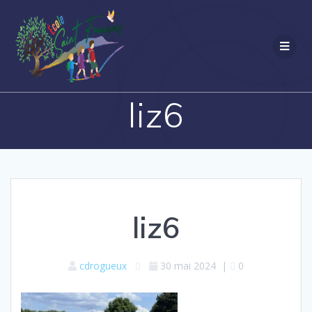
Passer
au
contenu
liz6
liz6
cdrogueux
30 mai 2024
|
0